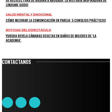
DE RECOLECTORA DE BASURA A ABOGADA: LA HISTORIA INSPIRADORA DE
LINDIANE GODOI
SALUD MENTAL Y EMOCIONAL
CÓMO MEJORAR LA COMUNICACIÓN EN PAREJA: 5 CONSEJOS PRÁCTICOS
NOTICIAS DEL ESPECTÁCULO
YURIDIA REVELA CÁMARAS OCULTAS EN BAÑOS DE MUJERES DE ‘LA
ACADEMIA’.
CONTACTANOS
Leibnitz 204, Anzures
Teléfono: 55-6382-6342
contacto@ciudadtrendy.mx