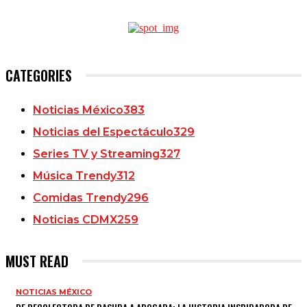
CATEGORIES
Noticias México
383
Noticias del Espectáculo
329
Series TV y Streaming
327
Música Trendy
312
Comidas Trendy
296
Noticias CDMX
259
MUST READ
NOTICIAS MÉXICO