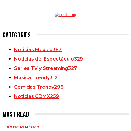
CATEGORIES
Noticias México
383
Noticias del Espectáculo
329
Series TV y Streaming
327
Música Trendy
312
Comidas Trendy
296
Noticias CDMX
259
MUST READ
NOTICIAS MÉXICO