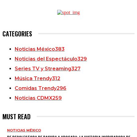
CATEGORIES
Noticias México
383
Noticias del Espectáculo
329
Series TV y Streaming
327
Música Trendy
312
Comidas Trendy
296
Noticias CDMX
259
MUST READ
NOTICIAS MÉXICO