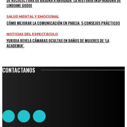
DE RECOLECTORA DE BASURA A ABOGADA: LA HISTORIA INSPIRADORA DE
LINDIANE GODOI
SALUD MENTAL Y EMOCIONAL
CÓMO MEJORAR LA COMUNICACIÓN EN PAREJA: 5 CONSEJOS PRÁCTICOS
NOTICIAS DEL ESPECTÁCULO
YURIDIA REVELA CÁMARAS OCULTAS EN BAÑOS DE MUJERES DE ‘LA
ACADEMIA’.
CONTACTANOS
Leibnitz 204, Anzures
Teléfono: 55-6382-6342
contacto@ciudadtrendy.mx