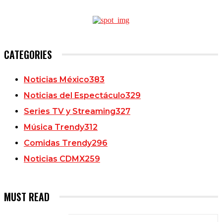
CATEGORIES
Noticias México
383
Noticias del Espectáculo
329
Series TV y Streaming
327
Música Trendy
312
Comidas Trendy
296
Noticias CDMX
259
MUST READ