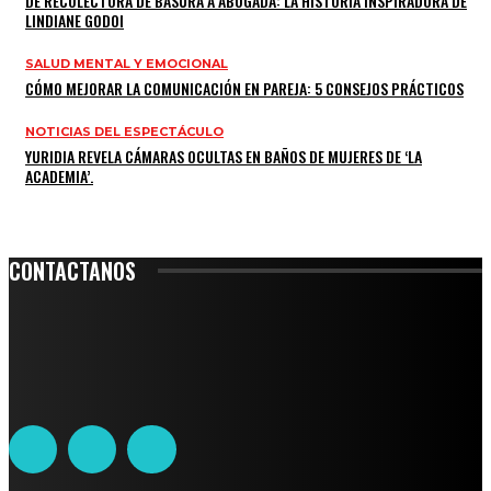
DE RECOLECTORA DE BASURA A ABOGADA: LA HISTORIA INSPIRADORA DE
LINDIANE GODOI
SALUD MENTAL Y EMOCIONAL
CÓMO MEJORAR LA COMUNICACIÓN EN PAREJA: 5 CONSEJOS PRÁCTICOS
NOTICIAS DEL ESPECTÁCULO
YURIDIA REVELA CÁMARAS OCULTAS EN BAÑOS DE MUJERES DE ‘LA
ACADEMIA’.
CONTACTANOS
Leibnitz 204, Anzures
Teléfono: 55-6382-6342
contacto@ciudadtrendy.mx