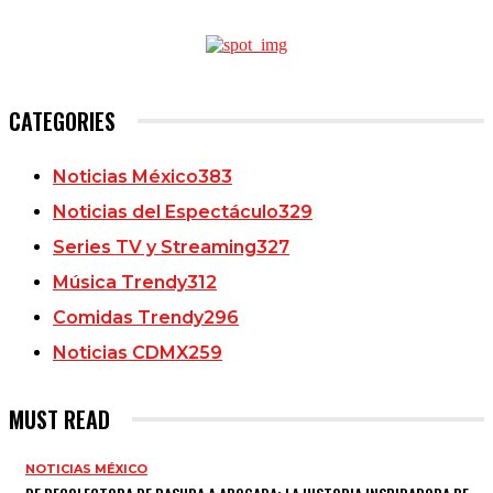
CATEGORIES
Noticias México
383
Noticias del Espectáculo
329
Series TV y Streaming
327
Música Trendy
312
Comidas Trendy
296
Noticias CDMX
259
MUST READ
NOTICIAS MÉXICO