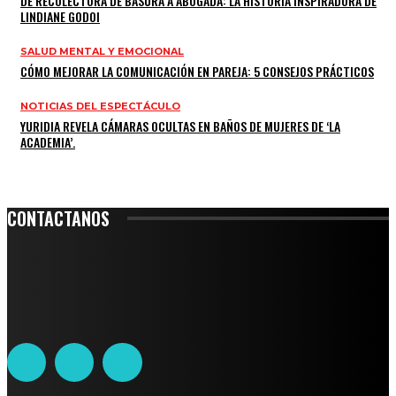
DE RECOLECTORA DE BASURA A ABOGADA: LA HISTORIA INSPIRADORA DE
LINDIANE GODOI
SALUD MENTAL Y EMOCIONAL
CÓMO MEJORAR LA COMUNICACIÓN EN PAREJA: 5 CONSEJOS PRÁCTICOS
NOTICIAS DEL ESPECTÁCULO
YURIDIA REVELA CÁMARAS OCULTAS EN BAÑOS DE MUJERES DE ‘LA
ACADEMIA’.
CONTACTANOS
Leibnitz 204, Anzures
Teléfono: 55-6382-6342
contacto@ciudadtrendy.mx