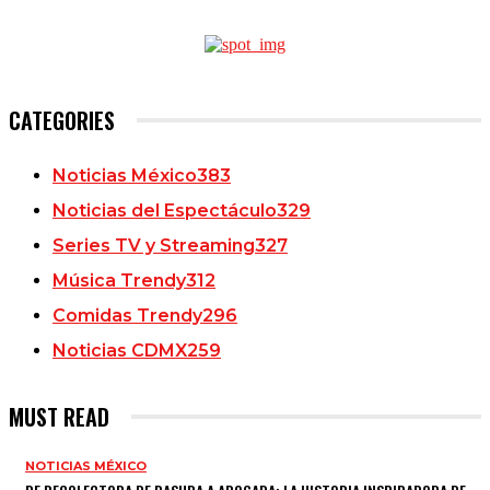
CATEGORIES
Noticias México
383
Noticias del Espectáculo
329
Series TV y Streaming
327
Música Trendy
312
Comidas Trendy
296
Noticias CDMX
259
MUST READ
NOTICIAS MÉXICO