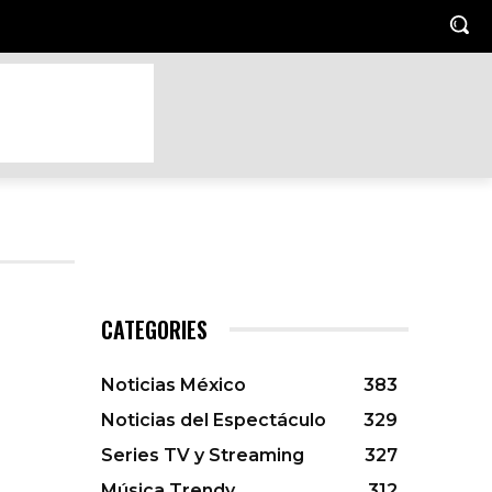
TO
HOGAR Y JARDIN
LUGARES TRENDY
MASCOTAS
CATEGORIES
Noticias México
383
Noticias del Espectáculo
329
Series TV y Streaming
327
Música Trendy
312