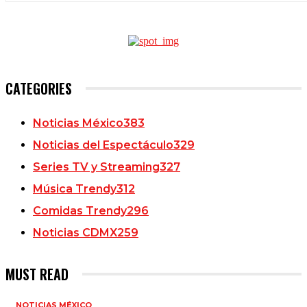
CATEGORIES
Noticias México
383
Noticias del Espectáculo
329
Series TV y Streaming
327
Música Trendy
312
Comidas Trendy
296
Noticias CDMX
259
MUST READ
NOTICIAS MÉXICO