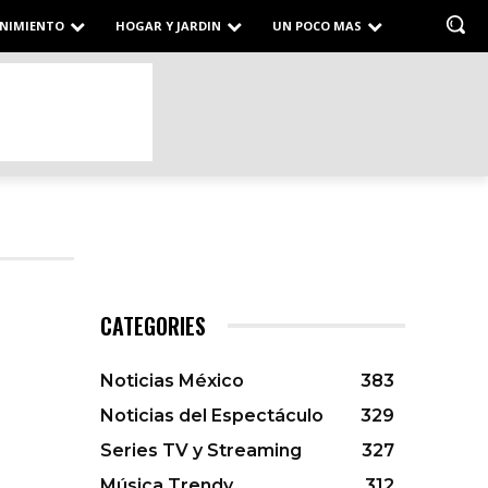
NIMIENTO
HOGAR Y JARDIN
UN POCO MAS
CATEGORIES
Noticias México
383
Noticias del Espectáculo
329
Series TV y Streaming
327
Música Trendy
312