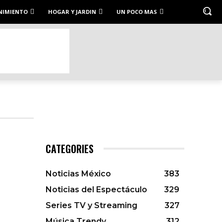
NIMIENTO
HOGAR Y JARDIN
UN POCO MAS
CATEGORIES
Noticias México
383
Noticias del Espectáculo
329
Series TV y Streaming
327
Música Trendy
312