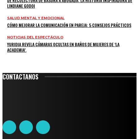
DE RECOLECTORA DE BASURA A ABOGADA: LA HISTORIA INSPIRADORA DE
LINDIANE GODOI
SALUD MENTAL Y EMOCIONAL
CÓMO MEJORAR LA COMUNICACIÓN EN PAREJA: 5 CONSEJOS PRÁCTICOS
NOTICIAS DEL ESPECTÁCULO
YURIDIA REVELA CÁMARAS OCULTAS EN BAÑOS DE MUJERES DE ‘LA
ACADEMIA’.
CONTACTANOS
Leibnitz 204, Anzures
Teléfono: 55-6382-6342
contacto@ciudadtrendy.mx