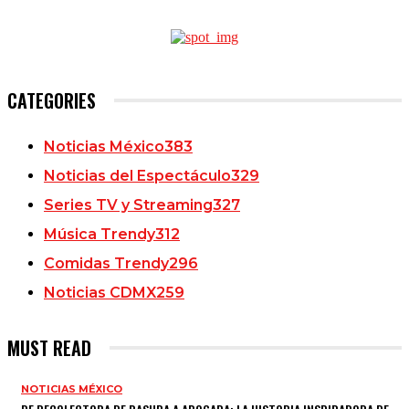
CATEGORIES
Noticias México
383
Noticias del Espectáculo
329
Series TV y Streaming
327
Música Trendy
312
Comidas Trendy
296
Noticias CDMX
259
MUST READ
NOTICIAS MÉXICO