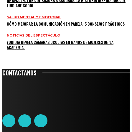
DE RECOLECTORA DE BASURA A ABOGADA: LA HISTORIA INSPIRADORA DE
LINDIANE GODOI
SALUD MENTAL Y EMOCIONAL
CÓMO MEJORAR LA COMUNICACIÓN EN PAREJA: 5 CONSEJOS PRÁCTICOS
NOTICIAS DEL ESPECTÁCULO
YURIDIA REVELA CÁMARAS OCULTAS EN BAÑOS DE MUJERES DE ‘LA
ACADEMIA’.
CONTACTANOS
Leibnitz 204, Anzures
Teléfono: 55-6382-6342
contacto@ciudadtrendy.mx