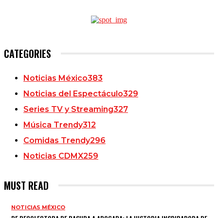
CATEGORIES
Noticias México
383
Noticias del Espectáculo
329
Series TV y Streaming
327
Música Trendy
312
Comidas Trendy
296
Noticias CDMX
259
MUST READ
NOTICIAS MÉXICO