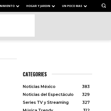
NIMIENTO
HOGAR Y JARDIN
UN POCO MAS
CATEGORIES
Noticias México
383
Noticias del Espectáculo
329
Series TV y Streaming
327
Música Trendy
312