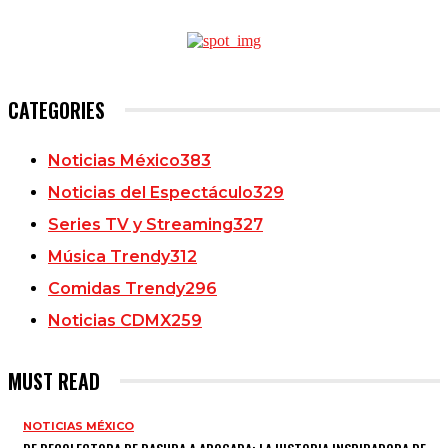
CATEGORIES
Noticias México
383
Noticias del Espectáculo
329
Series TV y Streaming
327
Música Trendy
312
Comidas Trendy
296
Noticias CDMX
259
MUST READ
NOTICIAS MÉXICO