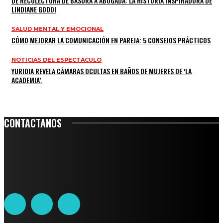
DE RECOLECTORA DE BASURA A ABOGADA: LA HISTORIA INSPIRADORA DE
LINDIANE GODOI
SALUD MENTAL Y EMOCIONAL
CÓMO MEJORAR LA COMUNICACIÓN EN PAREJA: 5 CONSEJOS PRÁCTICOS
NOTICIAS DEL ESPECTÁCULO
YURIDIA REVELA CÁMARAS OCULTAS EN BAÑOS DE MUJERES DE ‘LA
ACADEMIA’.
CONTACTANOS
Leibnitz 204, Anzures
Teléfono: 55-6382-6342
contacto@ciudadtrendy.mx