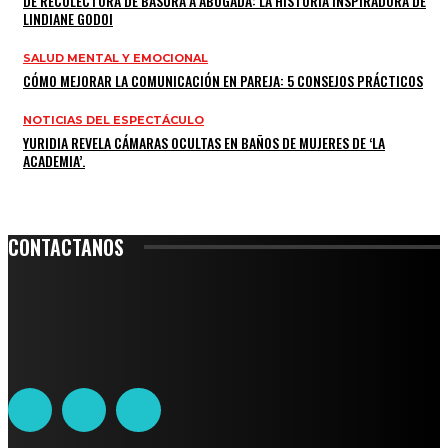
DE RECOLECTORA DE BASURA A ABOGADA: LA HISTORIA INSPIRADORA DE
LINDIANE GODOI
SALUD MENTAL Y EMOCIONAL
CÓMO MEJORAR LA COMUNICACIÓN EN PAREJA: 5 CONSEJOS PRÁCTICOS
NOTICIAS DEL ESPECTÁCULO
YURIDIA REVELA CÁMARAS OCULTAS EN BAÑOS DE MUJERES DE ‘LA
ACADEMIA’.
CONTACTANOS
Leibnitz 204, Anzures
Teléfono: 55-6382-6342
contacto@ciudadtrendy.mx