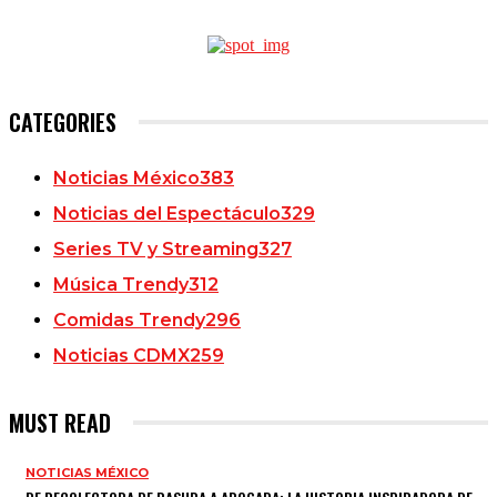
CATEGORIES
Noticias México
383
Noticias del Espectáculo
329
Series TV y Streaming
327
Música Trendy
312
Comidas Trendy
296
Noticias CDMX
259
MUST READ
NOTICIAS MÉXICO