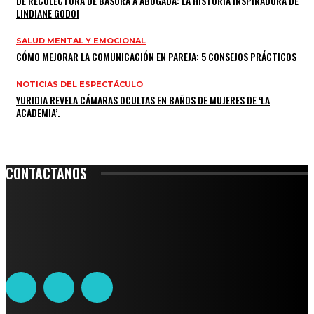
DE RECOLECTORA DE BASURA A ABOGADA: LA HISTORIA INSPIRADORA DE
LINDIANE GODOI
SALUD MENTAL Y EMOCIONAL
CÓMO MEJORAR LA COMUNICACIÓN EN PAREJA: 5 CONSEJOS PRÁCTICOS
NOTICIAS DEL ESPECTÁCULO
YURIDIA REVELA CÁMARAS OCULTAS EN BAÑOS DE MUJERES DE ‘LA
ACADEMIA’.
CONTACTANOS
Leibnitz 204, Anzures
Teléfono: 55-6382-6342
contacto@ciudadtrendy.mx