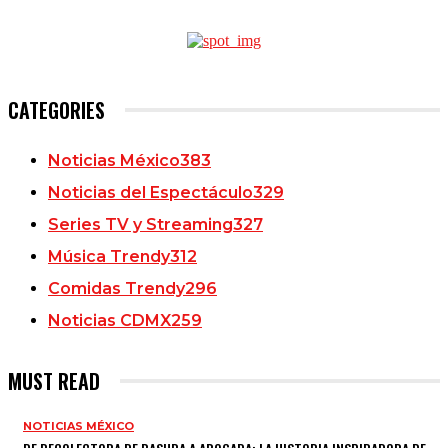
CATEGORIES
Noticias México
383
Noticias del Espectáculo
329
Series TV y Streaming
327
Música Trendy
312
Comidas Trendy
296
Noticias CDMX
259
MUST READ
NOTICIAS MÉXICO