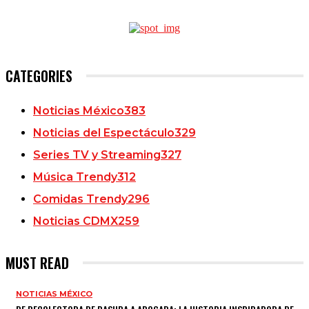
CATEGORIES
Noticias México
383
Noticias del Espectáculo
329
Series TV y Streaming
327
Música Trendy
312
Comidas Trendy
296
Noticias CDMX
259
MUST READ
NOTICIAS MÉXICO