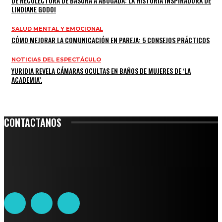
DE RECOLECTORA DE BASURA A ABOGADA: LA HISTORIA INSPIRADORA DE
LINDIANE GODOI
SALUD MENTAL Y EMOCIONAL
CÓMO MEJORAR LA COMUNICACIÓN EN PAREJA: 5 CONSEJOS PRÁCTICOS
NOTICIAS DEL ESPECTÁCULO
YURIDIA REVELA CÁMARAS OCULTAS EN BAÑOS DE MUJERES DE ‘LA
ACADEMIA’.
CONTACTANOS
Leibnitz 204, Anzures
Teléfono: 55-6382-6342
contacto@ciudadtrendy.mx