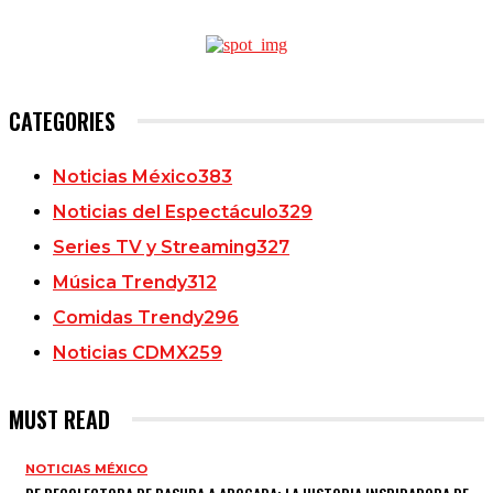
CATEGORIES
Noticias México
383
Noticias del Espectáculo
329
Series TV y Streaming
327
Música Trendy
312
Comidas Trendy
296
Noticias CDMX
259
MUST READ
NOTICIAS MÉXICO