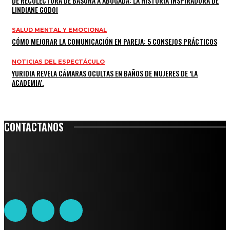
DE RECOLECTORA DE BASURA A ABOGADA: LA HISTORIA INSPIRADORA DE
LINDIANE GODOI
SALUD MENTAL Y EMOCIONAL
CÓMO MEJORAR LA COMUNICACIÓN EN PAREJA: 5 CONSEJOS PRÁCTICOS
NOTICIAS DEL ESPECTÁCULO
YURIDIA REVELA CÁMARAS OCULTAS EN BAÑOS DE MUJERES DE ‘LA
ACADEMIA’.
CONTACTANOS
Leibnitz 204, Anzures
Teléfono: 55-6382-6342
contacto@ciudadtrendy.mx