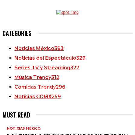
CATEGORIES
Noticias México
383
Noticias del Espectáculo
329
Series TV y Streaming
327
Música Trendy
312
Comidas Trendy
296
Noticias CDMX
259
MUST READ
NOTICIAS MÉXICO