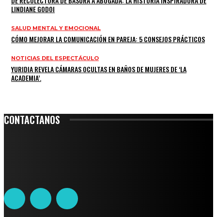
DE RECOLECTORA DE BASURA A ABOGADA: LA HISTORIA INSPIRADORA DE
LINDIANE GODOI
SALUD MENTAL Y EMOCIONAL
CÓMO MEJORAR LA COMUNICACIÓN EN PAREJA: 5 CONSEJOS PRÁCTICOS
NOTICIAS DEL ESPECTÁCULO
YURIDIA REVELA CÁMARAS OCULTAS EN BAÑOS DE MUJERES DE ‘LA
ACADEMIA’.
CONTACTANOS
Leibnitz 204, Anzures
Teléfono: 55-6382-6342
contacto@ciudadtrendy.mx