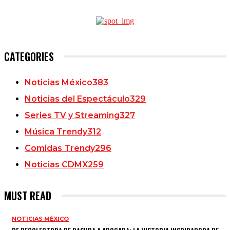
CATEGORIES
Noticias México
383
Noticias del Espectáculo
329
Series TV y Streaming
327
Música Trendy
312
Comidas Trendy
296
Noticias CDMX
259
MUST READ
NOTICIAS MÉXICO