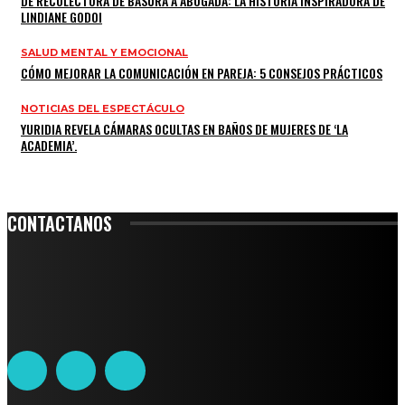
DE RECOLECTORA DE BASURA A ABOGADA: LA HISTORIA INSPIRADORA DE
LINDIANE GODOI
SALUD MENTAL Y EMOCIONAL
CÓMO MEJORAR LA COMUNICACIÓN EN PAREJA: 5 CONSEJOS PRÁCTICOS
NOTICIAS DEL ESPECTÁCULO
YURIDIA REVELA CÁMARAS OCULTAS EN BAÑOS DE MUJERES DE ‘LA
ACADEMIA’.
CONTACTANOS
Leibnitz 204, Anzures
Teléfono: 55-6382-6342
contacto@ciudadtrendy.mx