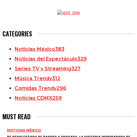
CATEGORIES
Noticias México
383
Noticias del Espectáculo
329
Series TV y Streaming
327
Música Trendy
312
Comidas Trendy
296
Noticias CDMX
259
MUST READ
NOTICIAS MÉXICO