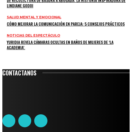
DE RECOLECTORA DE BASURA A ABOGADA: LA HISTORIA INSPIRADORA DE
LINDIANE GODOI
SALUD MENTAL Y EMOCIONAL
CÓMO MEJORAR LA COMUNICACIÓN EN PAREJA: 5 CONSEJOS PRÁCTICOS
NOTICIAS DEL ESPECTÁCULO
YURIDIA REVELA CÁMARAS OCULTAS EN BAÑOS DE MUJERES DE ‘LA
ACADEMIA’.
CONTACTANOS
Leibnitz 204, Anzures
Teléfono: 55-6382-6342
contacto@ciudadtrendy.mx