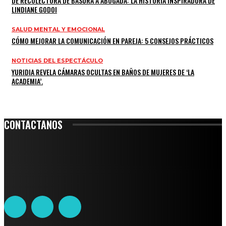
DE RECOLECTORA DE BASURA A ABOGADA: LA HISTORIA INSPIRADORA DE
LINDIANE GODOI
SALUD MENTAL Y EMOCIONAL
CÓMO MEJORAR LA COMUNICACIÓN EN PAREJA: 5 CONSEJOS PRÁCTICOS
NOTICIAS DEL ESPECTÁCULO
YURIDIA REVELA CÁMARAS OCULTAS EN BAÑOS DE MUJERES DE ‘LA
ACADEMIA’.
CONTACTANOS
Leibnitz 204, Anzures
Teléfono: 55-6382-6342
contacto@ciudadtrendy.mx