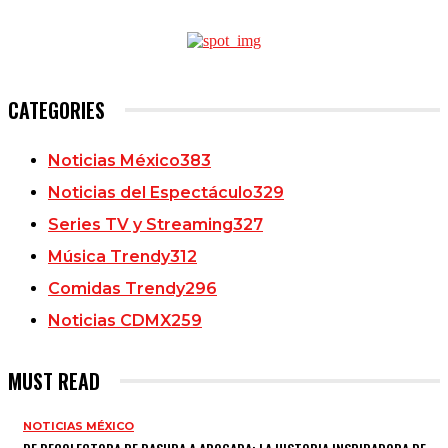
CATEGORIES
Noticias México
383
Noticias del Espectáculo
329
Series TV y Streaming
327
Música Trendy
312
Comidas Trendy
296
Noticias CDMX
259
MUST READ
NOTICIAS MÉXICO