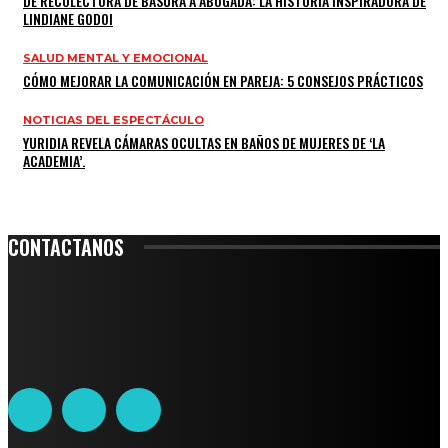
DE RECOLECTORA DE BASURA A ABOGADA: LA HISTORIA INSPIRADORA DE
LINDIANE GODOI
SALUD MENTAL Y EMOCIONAL
CÓMO MEJORAR LA COMUNICACIÓN EN PAREJA: 5 CONSEJOS PRÁCTICOS
NOTICIAS DEL ESPECTÁCULO
YURIDIA REVELA CÁMARAS OCULTAS EN BAÑOS DE MUJERES DE ‘LA
ACADEMIA’.
CONTACTANOS
Leibnitz 204, Anzures
Teléfono: 55-6382-6342
contacto@ciudadtrendy.mx