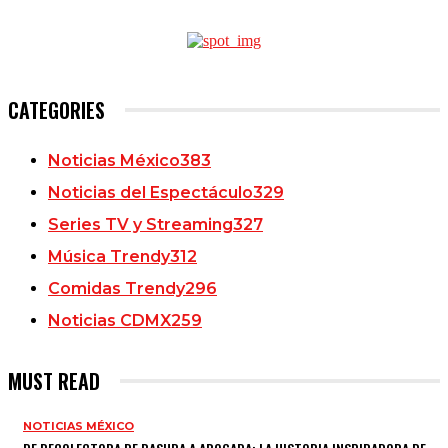
CATEGORIES
Noticias México
383
Noticias del Espectáculo
329
Series TV y Streaming
327
Música Trendy
312
Comidas Trendy
296
Noticias CDMX
259
MUST READ
NOTICIAS MÉXICO