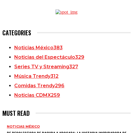
CATEGORIES
Noticias México
383
Noticias del Espectáculo
329
Series TV y Streaming
327
Música Trendy
312
Comidas Trendy
296
Noticias CDMX
259
MUST READ
NOTICIAS MÉXICO