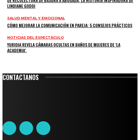
DE RECOLECTORA DE BASURA A ABOGADA: LA HISTORIA INSPIRADORA DE
LINDIANE GODOI
SALUD MENTAL Y EMOCIONAL
CÓMO MEJORAR LA COMUNICACIÓN EN PAREJA: 5 CONSEJOS PRÁCTICOS
NOTICIAS DEL ESPECTÁCULO
YURIDIA REVELA CÁMARAS OCULTAS EN BAÑOS DE MUJERES DE ‘LA
ACADEMIA’.
CONTACTANOS
Leibnitz 204, Anzures
Teléfono: 55-6382-6342
contacto@ciudadtrendy.mx