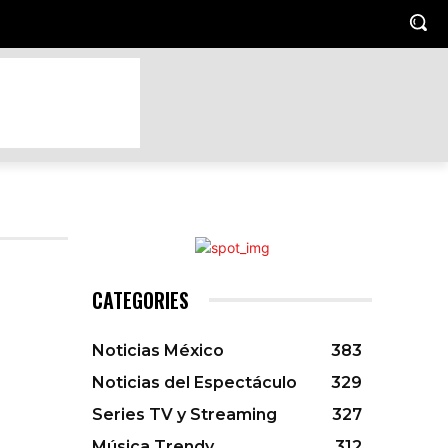
TO
HOGAR Y JARDIN
LUGARES TRENDY
MASCOTAS
CATEGORIES
Noticias México
383
Noticias del Espectáculo
329
Series TV y Streaming
327
Música Trendy
312