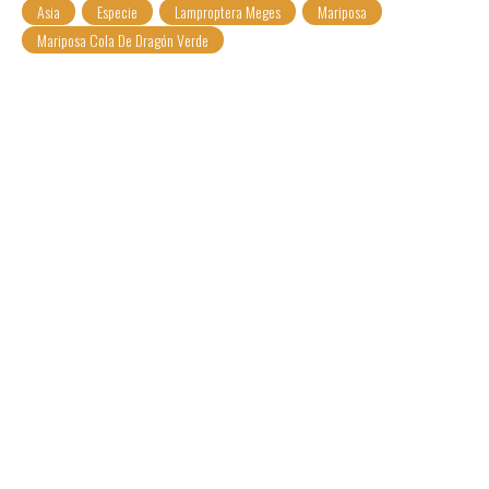
Asia
Especie
Lamproptera Meges
Mariposa
Mariposa Cola De Dragón Verde