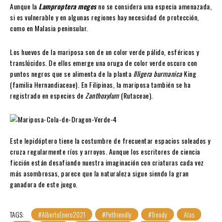
Aunque la
Lamproptera meges
no se considera una especia amenazada,
si es vulnerable y en algunas regiones hay necesidad de protección,
como en Malasia peninsular.
Los huevos de la mariposa son de un color verde pálido, esféricos y
translúcidos. De ellos emerge una oruga de color verde oscuro con
puntos negros que se alimenta de la planta
Illigera burmanica
King
(familia Hernandiaceae). En Filipinas, la mariposa también se ha
registrado en especies de
Zanthoxylum
(Rutaceae).
Este lepidóptero tiene la costumbre de frecuentar espacios soleados y
cruza regularmente ríos y arroyos. Aunque los escritores de ciencia
ficción están desafiando nuestra imaginación con criaturas cada vez
más asombrosas, parece que la naturaleza sigue siendo la gran
ganadora de este juego.
TAGS:
#AlbertoEnero2021
#Petfriendly
#Trendy
Alas