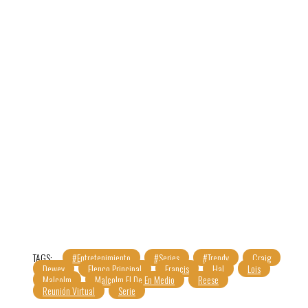
TAGS:
#Entretenimiento
#Series
#Trendy
Craig
Dewey
Elenco Principal
Francis
Hal
Lois
Malcolm
Malcolm El De En Medio
Reese
Reunión Virtual
Serie