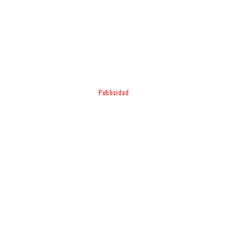
Facebook
Twitter
Pinterest
WhatsApp
Publicidad