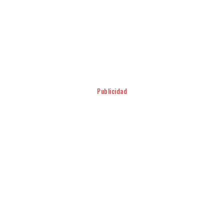
Facebook
Twitter
Pinterest
WhatsApp
Publicidad