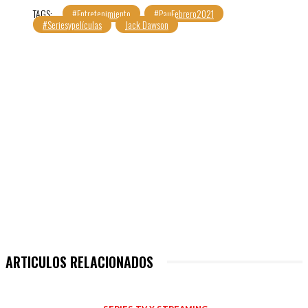
TAGS:
#Entretenimiento
#PauFebrero2021
#Seriesypelículas
Jack Dawson
ARTICULOS RELACIONADOS