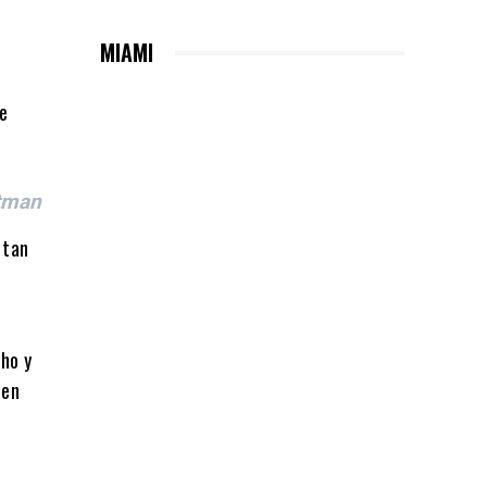
MIAMI
se
atman
 tan
cho y
 en