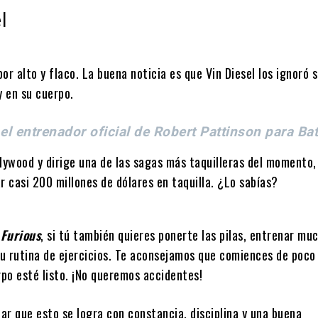
l
por alto y flaco. La buena noticia es que Vin Diesel los ignoró 
y en su cuerpo.
l entrenador oficial de Robert Pattinson para B
llywood y dirige una de las sagas más taquilleras del momento,
r casi 200 millones de dólares en taquilla. ¿Lo sabías?
 Furious
, si tú también quieres ponerte las pilas, entrenar mu
u rutina de ejercicios. Te aconsejamos que comiences de poco
po esté listo. ¡No queremos accidentes!
nar que esto se logra con constancia, disciplina y una buena