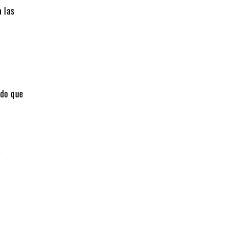
 las
ado que
a