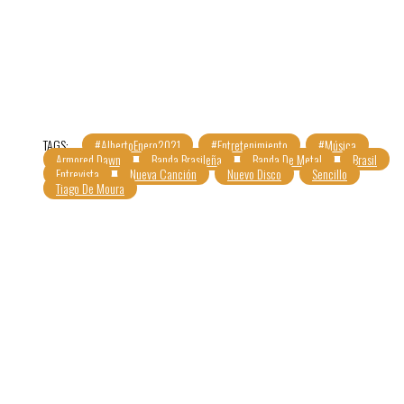
TAGS:
#AlbertoEnero2021
#Entretenimiento
#Música
Armored Dawn
Banda Brasileña
Banda De Metal
Brasil
Entrevista
Nueva Canción
Nuevo Disco
Sencillo
Tiago De Moura