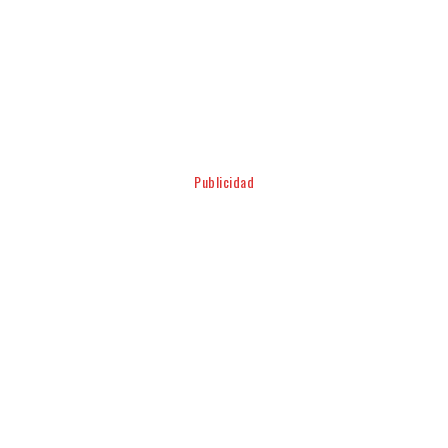
Facebook
Twitter
Pinterest
WhatsApp
Publicidad