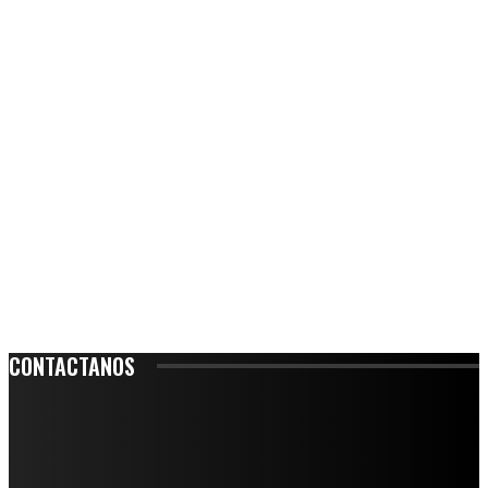
CONTACTANOS
Leibnitz 204, Anzures
Teléfono: 55-6382-6342
contacto@ciudadtrendy.mx