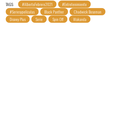
TAGS:
#AlbertoFebrero2021
#Entretenimiento
#Seriesypelículas
Black Panther
Chadwick Boseman
Disney Plus
Serie
Spin Off
Wakanda