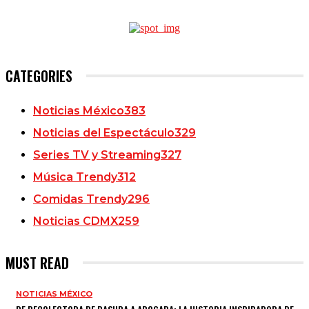
CATEGORIES
Noticias México
383
Noticias del Espectáculo
329
Series TV y Streaming
327
Música Trendy
312
Comidas Trendy
296
Noticias CDMX
259
MUST READ
NOTICIAS MÉXICO