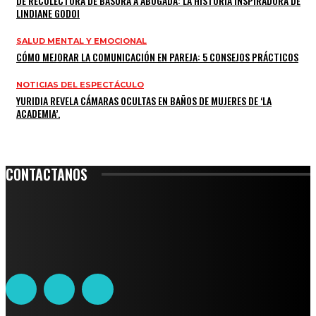
DE RECOLECTORA DE BASURA A ABOGADA: LA HISTORIA INSPIRADORA DE
LINDIANE GODOI
SALUD MENTAL Y EMOCIONAL
CÓMO MEJORAR LA COMUNICACIÓN EN PAREJA: 5 CONSEJOS PRÁCTICOS
NOTICIAS DEL ESPECTÁCULO
YURIDIA REVELA CÁMARAS OCULTAS EN BAÑOS DE MUJERES DE ‘LA
ACADEMIA’.
CONTACTANOS
Leibnitz 204, Anzures
Teléfono: 55-6382-6342
contacto@ciudadtrendy.mx