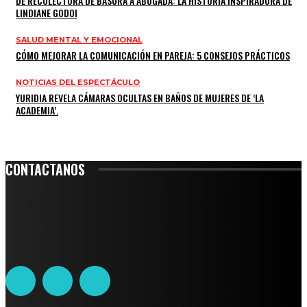
DE RECOLECTORA DE BASURA A ABOGADA: LA HISTORIA INSPIRADORA DE
LINDIANE GODOI
SALUD MENTAL Y EMOCIONAL
CÓMO MEJORAR LA COMUNICACIÓN EN PAREJA: 5 CONSEJOS PRÁCTICOS
NOTICIAS DEL ESPECTÁCULO
YURIDIA REVELA CÁMARAS OCULTAS EN BAÑOS DE MUJERES DE ‘LA
ACADEMIA’.
CONTACTANOS
Leibnitz 204, Anzures
Teléfono: 55-6382-6342
contacto@ciudadtrendy.mx