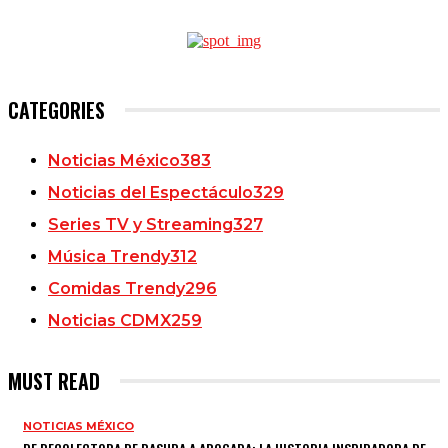
CATEGORIES
Noticias México
383
Noticias del Espectáculo
329
Series TV y Streaming
327
Música Trendy
312
Comidas Trendy
296
Noticias CDMX
259
MUST READ
NOTICIAS MÉXICO