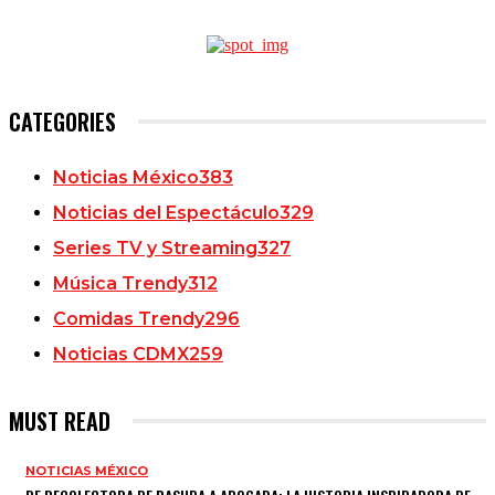
CATEGORIES
Noticias México
383
Noticias del Espectáculo
329
Series TV y Streaming
327
Música Trendy
312
Comidas Trendy
296
Noticias CDMX
259
MUST READ
NOTICIAS MÉXICO