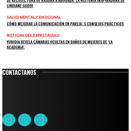
DE RECOLECTORA DE BASURA A ABOGADA: LA HISTORIA INSPIRADORA DE
LINDIANE GODOI
SALUD MENTAL Y EMOCIONAL
CÓMO MEJORAR LA COMUNICACIÓN EN PAREJA: 5 CONSEJOS PRÁCTICOS
NOTICIAS DEL ESPECTÁCULO
YURIDIA REVELA CÁMARAS OCULTAS EN BAÑOS DE MUJERES DE ‘LA
ACADEMIA’.
CONTACTANOS
Leibnitz 204, Anzures
Teléfono: 55-6382-6342
contacto@ciudadtrendy.mx