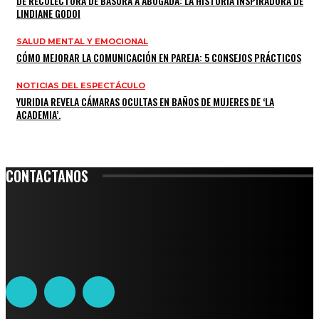
DE RECOLECTORA DE BASURA A ABOGADA: LA HISTORIA INSPIRADORA DE
LINDIANE GODOI
SALUD MENTAL Y EMOCIONAL
CÓMO MEJORAR LA COMUNICACIÓN EN PAREJA: 5 CONSEJOS PRÁCTICOS
NOTICIAS DEL ESPECTÁCULO
YURIDIA REVELA CÁMARAS OCULTAS EN BAÑOS DE MUJERES DE ‘LA
ACADEMIA’.
CONTACTANOS
Leibnitz 204, Anzures
Teléfono: 55-6382-6342
contacto@ciudadtrendy.mx