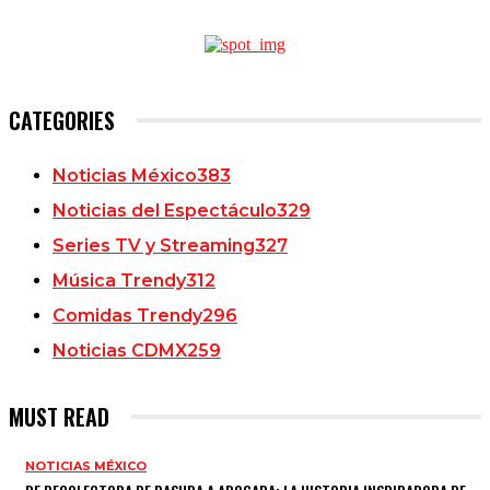
CATEGORIES
Noticias México
383
Noticias del Espectáculo
329
Series TV y Streaming
327
Música Trendy
312
Comidas Trendy
296
Noticias CDMX
259
MUST READ
NOTICIAS MÉXICO