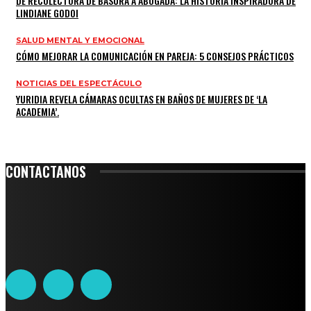
DE RECOLECTORA DE BASURA A ABOGADA: LA HISTORIA INSPIRADORA DE
LINDIANE GODOI
SALUD MENTAL Y EMOCIONAL
CÓMO MEJORAR LA COMUNICACIÓN EN PAREJA: 5 CONSEJOS PRÁCTICOS
NOTICIAS DEL ESPECTÁCULO
YURIDIA REVELA CÁMARAS OCULTAS EN BAÑOS DE MUJERES DE ‘LA
ACADEMIA’.
CONTACTANOS
Leibnitz 204, Anzures
Teléfono: 55-6382-6342
contacto@ciudadtrendy.mx