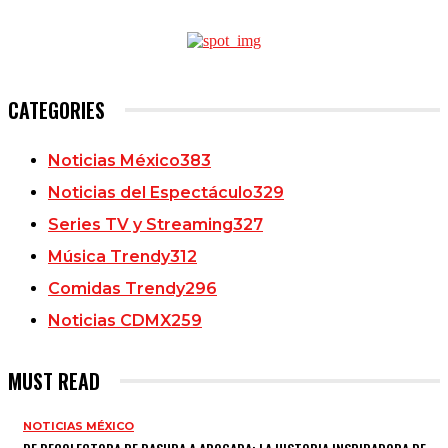
CATEGORIES
Noticias México
383
Noticias del Espectáculo
329
Series TV y Streaming
327
Música Trendy
312
Comidas Trendy
296
Noticias CDMX
259
MUST READ
NOTICIAS MÉXICO