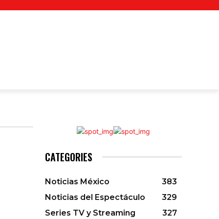
LEZA Y CUIDADO PERSONAL
DEPORTES
DESTINOS
EDUCAC
CATEGORIES
Noticias México
383
Noticias del Espectáculo
329
Series TV y Streaming
327