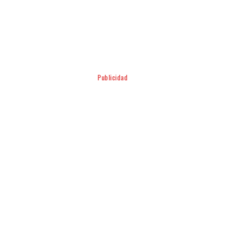
Facebook
Twitter
Pinterest
WhatsApp
Publicidad