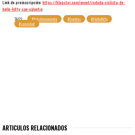
Link de preinscripción:
https://klapster.com/event/rodada-ciclista-de-
hello-kitty-san-valentin
TAGS:
#Entretenimiento
#Eventos
#HelloKitty
#Lomáshot
ARTICULOS RELACIONADOS