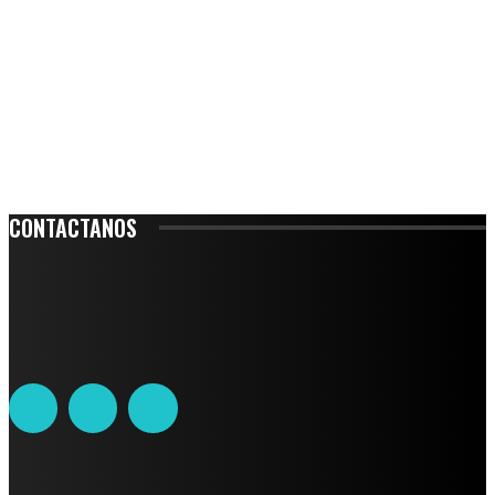
CONTACTANOS
Leibnitz 204, Anzures
Teléfono: 55-6382-6342
contacto@ciudadtrendy.mx