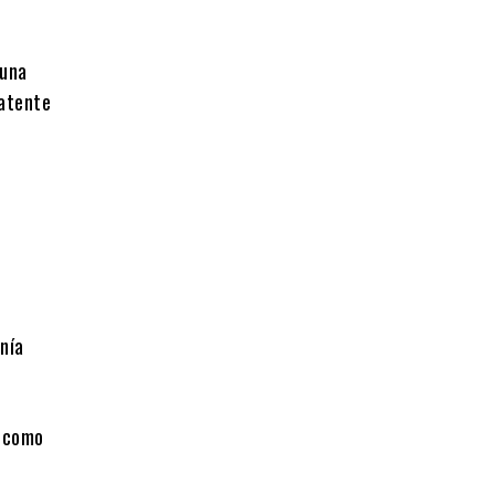
 una
latente
nía
r como