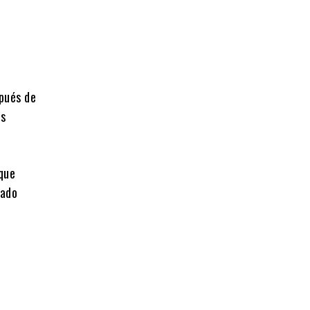
pués de
as
que
rado