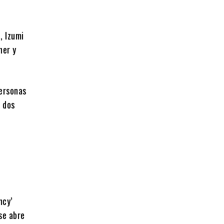
, Izumi
ner y
personas
s dos
ncy’
se abre