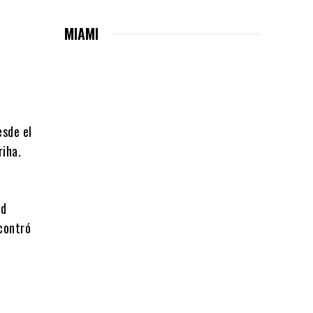
MIAMI
esde el
riha.
ad
contró