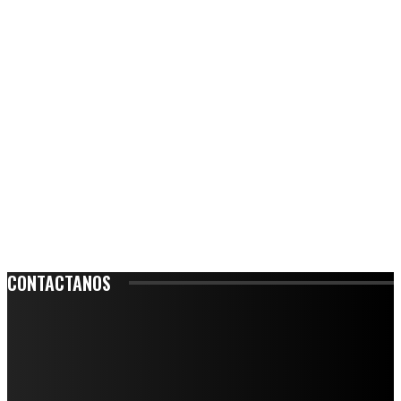
CONTACTANOS
Leibnitz 204, Anzures
Teléfono: 55-6382-6342
contacto@ciudadtrendy.mx