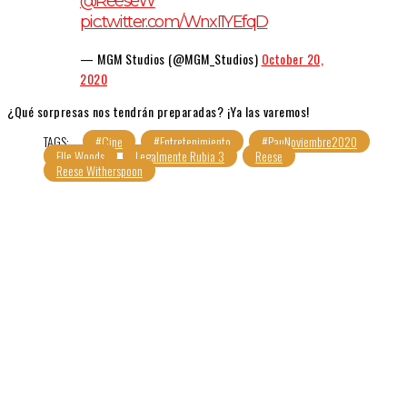
@ReeseW
pic.twitter.com/WnxI1YEfqD
— MGM Studios (@MGM_Studios)
October 20,
2020
¿Qué sorpresas nos tendrán preparadas? ¡Ya las varemos!
TAGS:
#Cine
#Entretenimiento
#PauNoviembre2020
Elle Woods
Legalmente Rubia 3
Reese
Reese Witherspoon