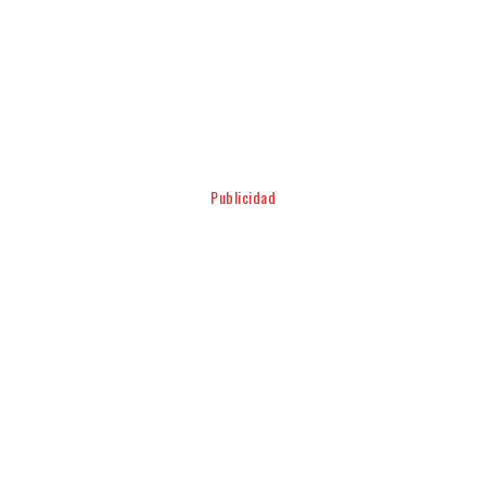
Facebook
Twitter
Pinterest
WhatsApp
Publicidad