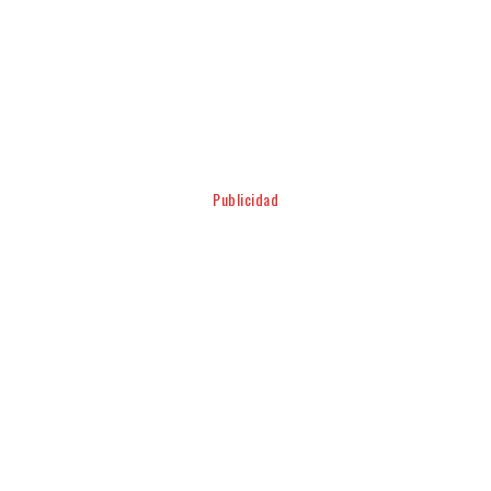
Facebook
Twitter
Pinterest
WhatsApp
Publicidad