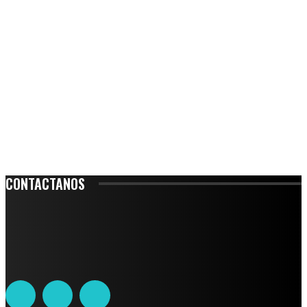
CONTACTANOS
Leibnitz 204, Anzures
Teléfono: 55-6382-6342
contacto@ciudadtrendy.mx