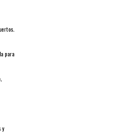
uertos.
da para
,