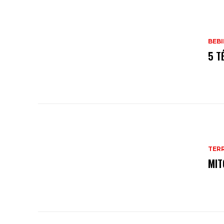
Usos Y Propiedades
ARTICULOS RELACIONADOS
BEB
5 T
TERR