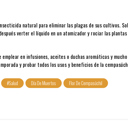
cterianas la flor de cempasúchil puede ayudar a los problemas 
esinfectante natural.
nsecticida natural para eliminar las plagas de sus cultivos. So
y después verter el líquido en un atomizador y rociar las plantas
e emplear en infusiones, aceites o duchas aromáticas y mucho
mporada y probar todos los usos y beneficios de la cempasúchi
#Salud
Día De Muertos
Flor De Cempasúchil