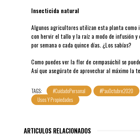
Gracias a sus propiedades antisépticas y antiba
piel como acné, psoriasis, cicatrices, salpullido.
Además puede servir como un desparasitante y d
Insecticida natural
Algunos agricultores utilizan esta planta como i
con hervir el tallo y la raíz a modo de infusión 
por semana o cada quince días. ¿Los sabías?
Como puedes ver la flor de cempasúchil se pued
Así que asegúrate de aprovechar al máximo la te
TAGS:
#CuidadoPersonal
#PauOctubre2020