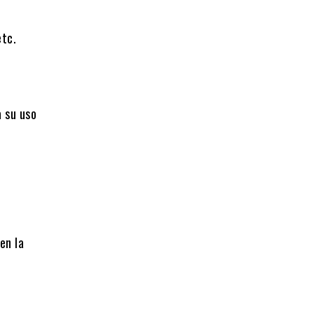
visual y
etc.
a su uso