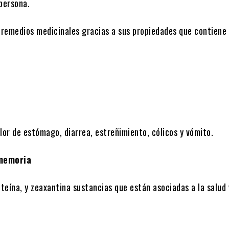
tiliza para decorar los altares, pero también tiene otros usos
persona.
a remedios medicinales gracias a sus propiedades que contiene
lor de estómago, diarrea, estreñimiento, cólicos y vómito.