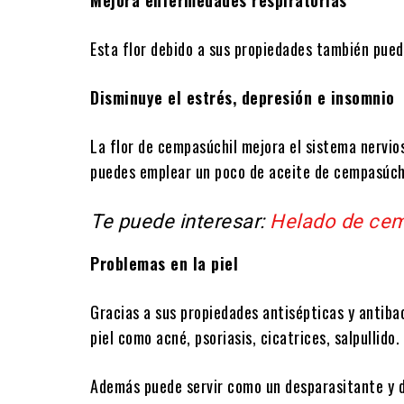
Sirve para cuidar la salud de la vista 
Los pétalos de la flor contienen carotenoides, l
cognitiva.
Mejora enfermedades respiratorias
Esta flor debido a sus propiedades también puede
Disminuye el estrés, depresión e insomnio
La flor de cempasúchil mejora el sistema nervios
puedes emplear un poco de aceite de cempasúchil
Te puede interesar:
Helado de cem
Problemas en la piel