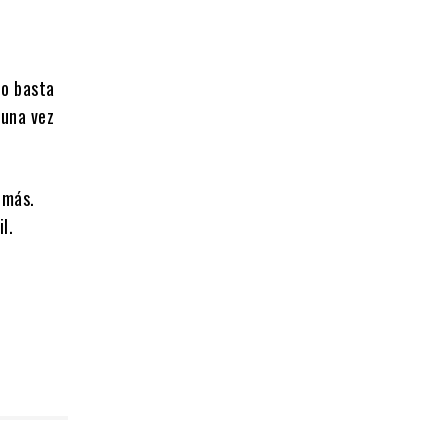
en la
lo basta
 una vez
 más.
l.