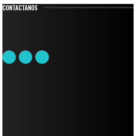
CONTACTANOS
Leibnitz 204, Anzures
Teléfono: 55-6382-6342
contacto@ciudadtrendy.mx
AVISO DE PRIVACIDAD