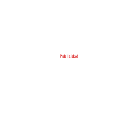
Facebook
Twitter
Pinterest
WhatsApp
Publicidad