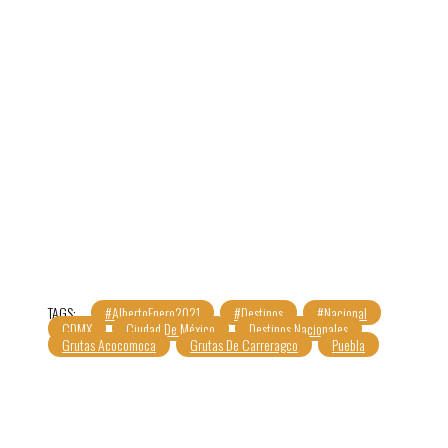
TAGS:
#AlbertoEnero2021
#Destinos
#Nacional
CDMX
Ciudad De México
Destinos Nacionales
Grutas Acocomoca
Grutas De Carreragco
Puebla