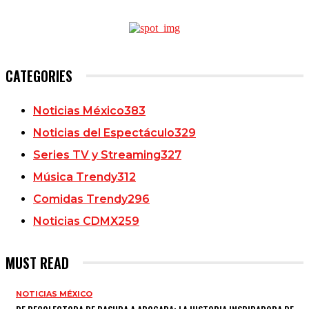
CATEGORIES
Noticias México
383
Noticias del Espectáculo
329
Series TV y Streaming
327
Música Trendy
312
Comidas Trendy
296
Noticias CDMX
259
MUST READ
NOTICIAS MÉXICO