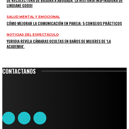
DE RECOLECTORA DE BASURA A ABOGADA: LA HISTORIA INSPIRADORA DE
LINDIANE GODOI
SALUD MENTAL Y EMOCIONAL
CÓMO MEJORAR LA COMUNICACIÓN EN PAREJA: 5 CONSEJOS PRÁCTICOS
NOTICIAS DEL ESPECTÁCULO
YURIDIA REVELA CÁMARAS OCULTAS EN BAÑOS DE MUJERES DE ‘LA
ACADEMIA’.
CONTACTANOS
Leibnitz 204, Anzures
Teléfono: 55-6382-6342
contacto@ciudadtrendy.mx