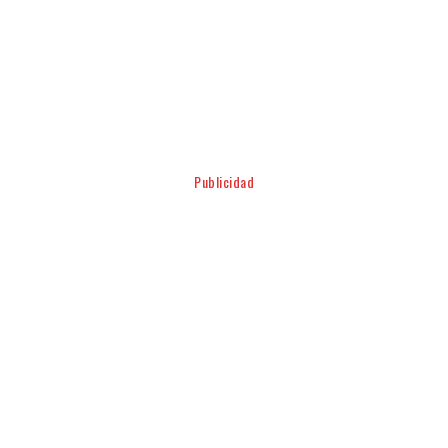
Facebook
Twitter
Pinterest
WhatsApp
Publicidad