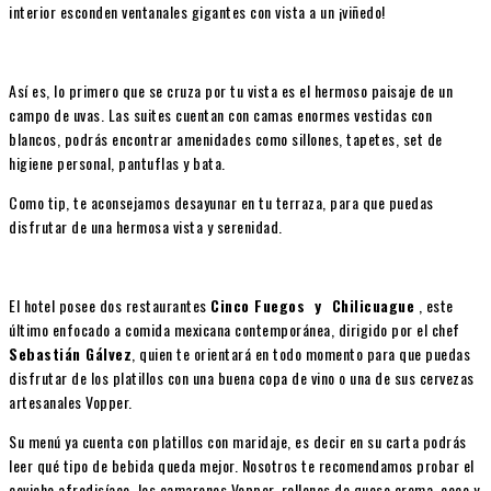
interior esconden ventanales gigantes con vista a un ¡viñedo!
Así es, lo primero que se cruza por tu vista es el hermoso paisaje de un
campo de uvas. Las suites cuentan con camas enormes vestidas con
blancos, podrás encontrar amenidades como sillones, tapetes, set de
higiene personal, pantuflas y bata.
Como tip, te aconsejamos desayunar en tu terraza, para que puedas
disfrutar de una hermosa vista y serenidad.
El hotel posee dos restaurantes
Cinco Fuegos y Chilicuague
, este
último enfocado a comida mexicana contemporánea, dirigido por el chef
Sebastián Gálvez
, quien te orientará en todo momento para que puedas
disfrutar de los platillos con una buena copa de vino o una de sus cervezas
artesanales Vopper.
Su menú ya cuenta con platillos con maridaje, es decir en su carta podrás
leer qué tipo de bebida queda mejor. Nosotros te recomendamos probar el
ceviche afrodisíaco, los camarones Vopper, rellenos de queso crema, coco y