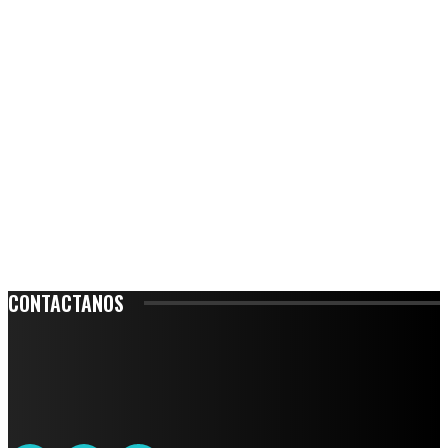
CONTACTANOS
Leibnitz 204, Anzures
Teléfono: 55-6382-6342
contacto@ciudadtrendy.mx