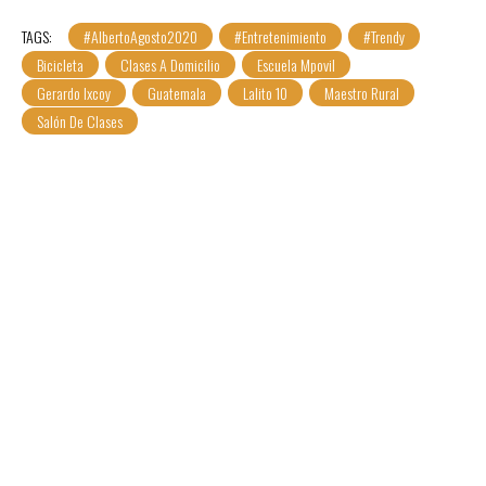
TAGS:
#AlbertoAgosto2020
#Entretenimiento
#Trendy
Bicicleta
Clases A Domicilio
Escuela Mpovil
Gerardo Ixcoy
Guatemala
Lalito 10
Maestro Rural
Salón De Clases