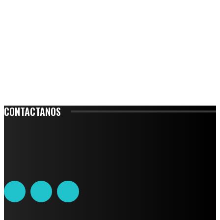
CONTACTANOS
Leibnitz 204, Anzures
Teléfono: 55-6382-6342
contacto@ciudadtrendy.mx