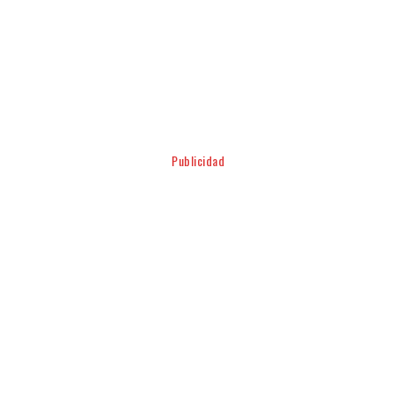
Facebook
Twitter
Pinterest
WhatsApp
Publicidad