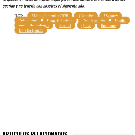
querido y no tenerlo con nosotros el siguiente año.
TAGS:
#AlbertoDiciembre2020
#Comidas
#Sabores
Celebración
Cena De Navidad
Cena Navideña
Familia
Fiestas Decembrinas
Navidad
Queso
Reuniones
Tabla De Quesos
ARTICULOS RELACIONADOS