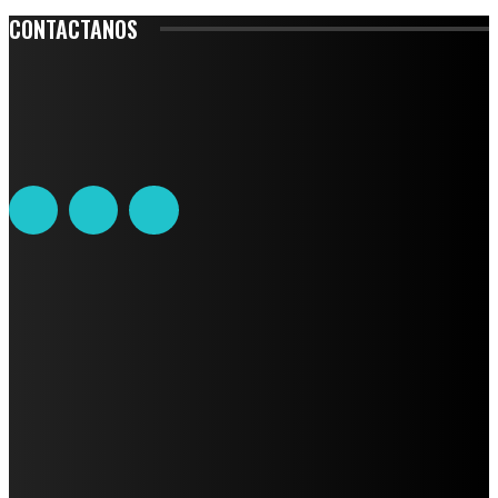
CONTACTANOS
Leibnitz 204, Anzures
Teléfono: 55-6382-6342
contacto@ciudadtrendy.mx
AVISO DE PRIVACIDAD