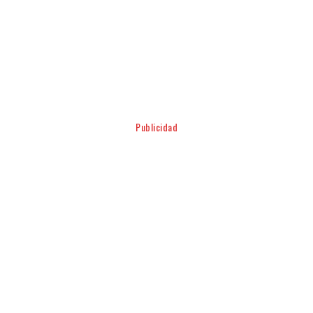
Facebook
Twitter
Pinterest
WhatsApp
Publicidad