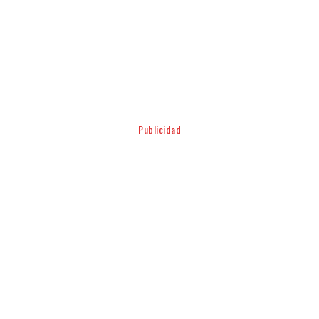
Facebook
Twitter
Pinterest
WhatsApp
Publicidad